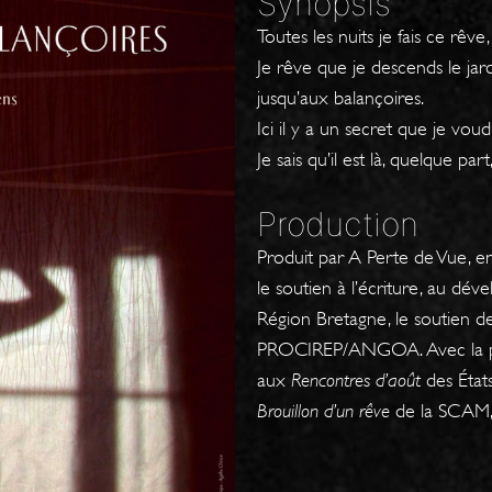
Synopsis
Toutes les nuits je fais ce rêve,
Je rêve que je descends le ja
jusqu’aux balançoires.
Ici il y a un secret que je voud
Je sais qu’il est là, quelque par
Production
P
roduit par A Perte de Vue, e
le soutien
à l’écriture, au dév
Région Bretagne, le soutien
de
PROCIREP/ANGOA. Avec la par
aux
Rencontres d’août
des État
Brouillon d’un rêve
de la SCAM