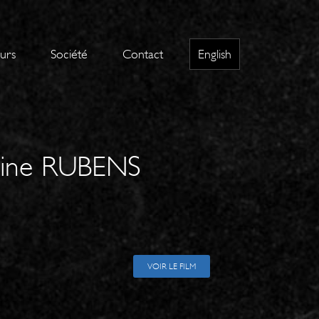
eurs
Société
Contact
English
line RUBENS
VOIR LE FILM