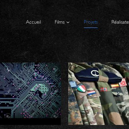
Accueil
Films
Projets
Réalisat
DEVELOPPÉ
CAMOUFLAGES
OUCHÉ / Céline
Guillaume
DRÉAN
CAILLEAU