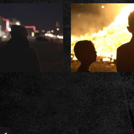
LA FORÊT DES
NOBODY WAN
DÉLAISSÉS /
TO BE A FIRE
Vincent LAPIZE
/ Vincent
POUPLARD