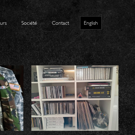
eurs
Société
Contact
English
 /
MANY MANIES /
Annabelle
GANGNEUX