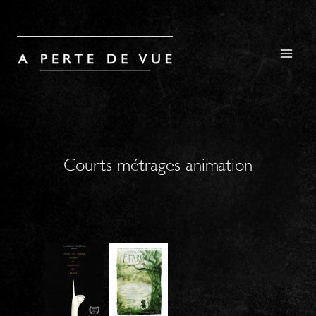
Aller
au
contenu
Courts métrages animation
M
T