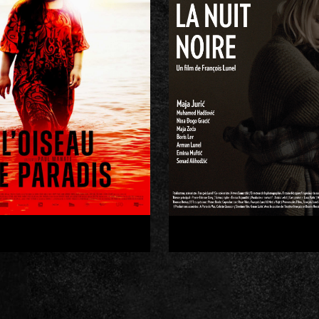
ARADIS / Paul
NOIRE / Franço
MANATE
LUNEL