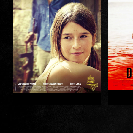
Lisa DIAZ
P