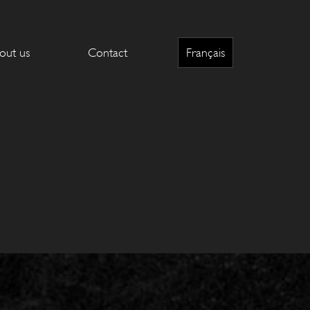
out us
Contact
Français